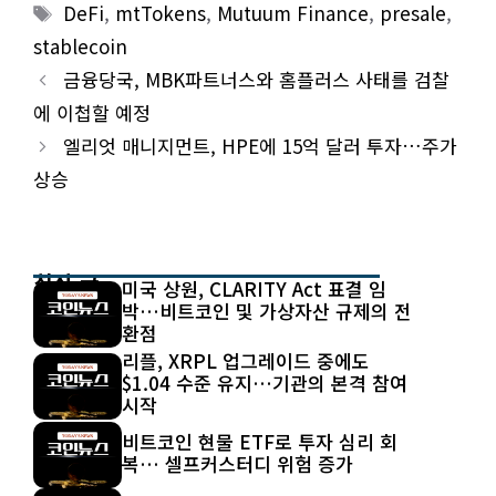
Tags
DeFi
,
mtTokens
,
Mutuum Finance
,
presale
,
stablecoin
금융당국, MBK파트너스와 홈플러스 사태를 검찰
에 이첩할 예정
엘리엇 매니지먼트, HPE에 15억 달러 투자…주가
상승
최신 글
미국 상원, CLARITY Act 표결 임
박…비트코인 및 가상자산 규제의 전
환점
리플, XRPL 업그레이드 중에도
$1.04 수준 유지…기관의 본격 참여
시작
비트코인 현물 ETF로 투자 심리 회
복… 셀프커스터디 위험 증가