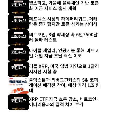
웰스파고, 가을에 블록체인 기반 토큰
화 예금 서비스 출시 계획
퍼프덱스 시장의 하이퍼리퀴드, 거래
량은 증가했지만 토큰 성과는 상이해
비트코인, 8월 약세장 속 6만7500달
러 돌파 테스트
마이클 세일러, 인공지능 통해 비트코
인 매입 자금 조달 혁신 이룩
리플 XRP, 미국 입법 지연으로 1달러
지지선 시험 중
블랙스톤과 워버그핀커스의 S&I코퍼
레이션 매각전 참여, 예상 가격 1조 원
대
XRP ETF 자금 흐름 감소, 비트코인·
이더리움과의 질적 차이 부각