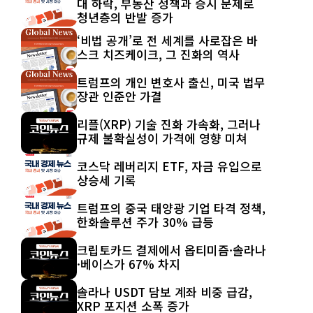
대 하락, 부동산 정책과 증시 문제로
청년층의 반발 증가
‘비법 공개’로 전 세계를 사로잡은 바
스크 치즈케이크, 그 진화의 역사
트럼프의 개인 변호사 출신, 미국 법무
장관 인준안 가결
리플(XRP) 기술 진화 가속화, 그러나
규제 불확실성이 가격에 영향 미쳐
코스닥 레버리지 ETF, 자금 유입으로
상승세 기록
트럼프의 중국 태양광 기업 타격 정책,
한화솔루션 주가 30% 급등
크립토카드 결제에서 옵티미즘·솔라나
·베이스가 67% 차지
솔라나 USDT 담보 계좌 비중 급감,
XRP 포지션 소폭 증가