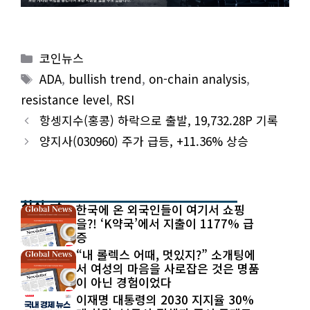
Categories
코인뉴스
Tags
ADA
,
bullish trend
,
on-chain analysis
,
resistance level
,
RSI
항셍지수(홍콩) 하락으로 출발, 19,732.28P 기록
양지사(030960) 주가 급등, +11.36% 상승
최신 글
한국에 온 외국인들이 여기서 쇼핑
을?! ‘K약국’에서 지출이 1177% 급
증
“내 롤렉스 어때, 멋있지?” 소개팅에
서 여성의 마음을 사로잡은 것은 명품
이 아닌 경험이었다
이재명 대통령의 2030 지지율 30%