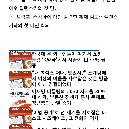
이후 젤렌스키와 첫 만남
트럼프, 러시아에 대한 강력한 제재 검토…젤렌스
키와의 첫 대면 회의
최신 글
한국에 온 외국인들이 여기서 쇼핑
을?! ‘K약국’에서 지출이 1177% 급
증
“내 롤렉스 어때, 멋있지?” 소개팅에
서 여성의 마음을 사로잡은 것은 명품
이 아닌 경험이었다
이재명 대통령의 2030 지지율 30%
대 하락, 부동산 정책과 증시 문제로
청년층의 반발 증가
‘비법 공개’로 전 세계를 사로잡은 바
스크 치즈케이크, 그 진화의 역사