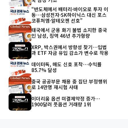
“반도체에서 배터리·바이오로 투자 이
동…삼성전자·SK하이닉스 대신 포스
코퓨처엠·알테오젠 선호”
태국에서 군용 화기 불법 소지한 중국
인 남성, 징역 46년 추가형량
XRP, 박스권에서 방향성 찾기…입법
과 ETF 자금 유입 감소가 변수로 작용
데이터독, 매도 신호 포착…수익률
85.7% 달성
중국 공공부문 채용 중 집단 부정행위
로 14만명 재시험 사태
이더리움 옵션 미결제약정 증가…
1900달러 풋옵션 거래량 1위