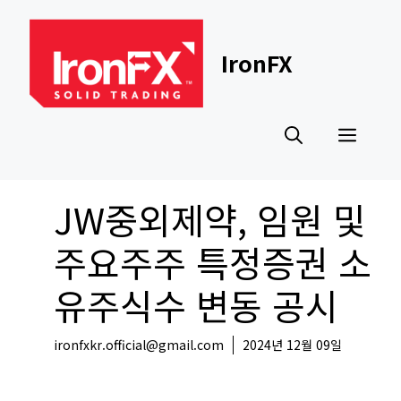
Skip
to
content
IronFX
Men
JW중외제약, 임원 및
주요주주 특정증권 소
유주식수 변동 공시
ironfxkr.official@gmail.com
2024년 12월 09일
국내뉴스