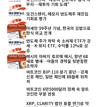
무리…재투자 기회 도래”
모건스탠리, 메모리 반도체주 재진입
기회로 평가
아세안 59주년 기념, 한국의 김밥으로
한식 외교 전개
반도체 주가 하락 속 소비재 ETF가 강
세…K-뷰티 ETF, 수익률 12%로 상
승
메시의 아버지 호르헤 메시, 향년 68
세로 별세…아들의 경력을 뒷받침한
조력자
비트코인 BIP-110 분기 중단…강제
신호 체인, 일반 체인에 88블록 뒤처
져
비트코인 6만5000달러 정체 속 알트
코인만 부분 반등
XRP, CLARITY 법안 표결 연기로 약