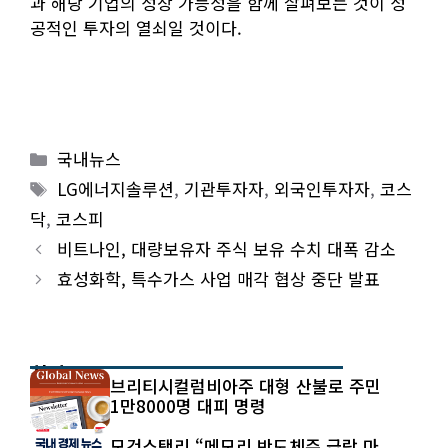
과 해당 기업의 성장 가능성을 함께 살펴보는 것이 성
공적인 투자의 열쇠일 것이다.
Categories
국내뉴스
Tags
LG에너지솔루션
,
기관투자자
,
외국인투자자
,
코스
닥
,
코스피
비트나인, 대량보유자 주식 보유 수치 대폭 감소
효성화학, 특수가스 사업 매각 협상 중단 발표
최신 글
브리티시컬럼비아주 대형 산불로 주민
1만8000명 대피 명령
모건스탠리 “메모리 반도체주 급락 마