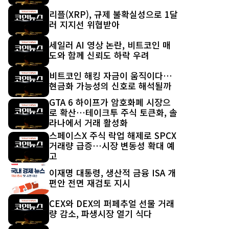
리플(XRP), 규제 불확실성으로 1달
러 지지선 위협받아
세일러 AI 영상 논란, 비트코인 매
도와 함께 신뢰도 하락 우려
비트코인 해킹 자금이 움직이다…
현금화 가능성의 신호로 해석될까
GTA 6 하이프가 암호화폐 시장으
로 확산…테이크투 주식 토큰화, 솔
라나에서 거래 활성화
스페이스X 주식 락업 해제로 SPCX
거래량 급증…시장 변동성 확대 예
고
이재명 대통령, 생산적 금융 ISA 개
편안 전면 재검토 지시
CEX와 DEX의 퍼페추얼 선물 거래
량 감소, 파생시장 열기 식다