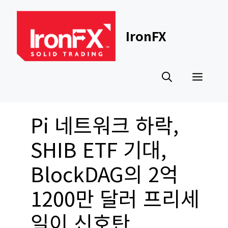
Skip
to
content
IronFX
Men
Pi 네트워크 하락,
SHIB ETF 기대,
BlockDAG의 2억
1200만 달러 프리세
일이 신호탄