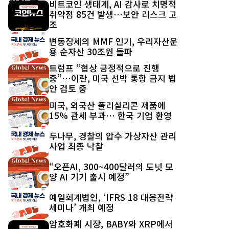
최신 글
비트코인 생태계, AI 감사로 치명적
취약점 85건 발생…보안 리스크 고
조
변동장세의 MMF 인기, 우리자산운
용 순자산 30조원 돌파
트럼프 “협상 긍정적으로 진행
중”…이란, 미국 선박 통항 금지 법
안 검토 중
미국, 외국산 폴리실리콘 제품에
15% 관세 부과… 한국 기업 환영
두나무, 경찰의 압수 가상자산 관리
사업 최종 낙찰
“오픈AI, 300~400달러의 도넛 모
양 AI 기기 출시 예정”
예일회계법인, ‘IFRS 18 대응전략
세미나’ 개최 예정
암호화폐 시장, BABY와 XRP에서