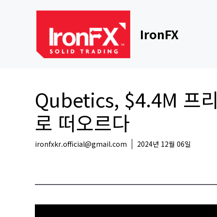
Skip
to
content
IronFX
Qubetics, $4.
로 떠오르다
ironfxkr.official@gmail.com
2024년 12월 06일
코인뉴스