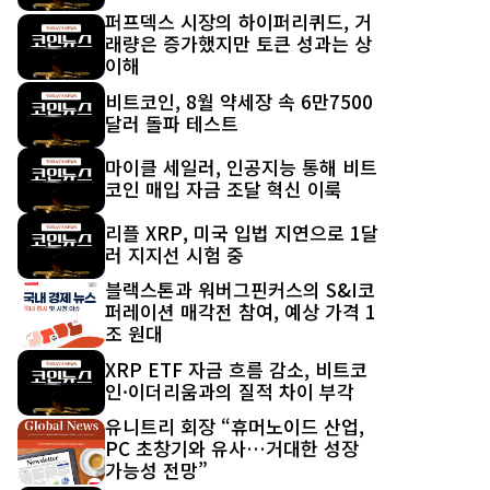
퍼프덱스 시장의 하이퍼리퀴드, 거
래량은 증가했지만 토큰 성과는 상
이해
비트코인, 8월 약세장 속 6만7500
달러 돌파 테스트
마이클 세일러, 인공지능 통해 비트
코인 매입 자금 조달 혁신 이룩
리플 XRP, 미국 입법 지연으로 1달
러 지지선 시험 중
블랙스톤과 워버그핀커스의 S&I코
퍼레이션 매각전 참여, 예상 가격 1
조 원대
XRP ETF 자금 흐름 감소, 비트코
인·이더리움과의 질적 차이 부각
유니트리 회장 “휴머노이드 산업,
PC 초창기와 유사…거대한 성장
가능성 전망”