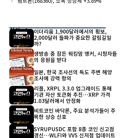
펨트론(168360), 소폭 상승세 +3.89%
최신 글
이더리움 1,900달러에서의 횡보,
2,000달러 돌파가 중요한 갈림길일
까?
생방송 중 잠든 워킹맘 앵커, 시청자들
의 응원을 받다
일본, 한국 조사선의 독도 주변 해양
조사에 강력 항의
리플, XRPL 3.3.0 업그레이드 통해
기관 자산 토큰화 추진…XRP 가격
1.03달러에서 안정화
비트코인 바닥론, 주요 분석가들이 주
목한 상승 신호
SYRUPUSDC 포함 8종 코인 신고점
경신…WLFI와 VVS 신저점 업데이트