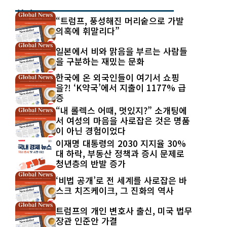
최신 글
“트럼프, 풍성해진 머리숱으로 가발
의혹에 휘말리다”
일본에서 비와 맑음을 부르는 사람들
을 구분하는 재밌는 문화
한국에 온 외국인들이 여기서 쇼핑
을?! ‘K약국’에서 지출이 1177% 급
증
“내 롤렉스 어때, 멋있지?” 소개팅에
서 여성의 마음을 사로잡은 것은 명품
이 아닌 경험이었다
이재명 대통령의 2030 지지율 30%
대 하락, 부동산 정책과 증시 문제로
청년층의 반발 증가
‘비법 공개’로 전 세계를 사로잡은 바
스크 치즈케이크, 그 진화의 역사
트럼프의 개인 변호사 출신, 미국 법무
장관 인준안 가결