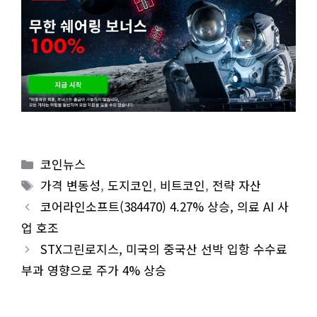
Categories
코인뉴스
Tags
가격 변동성
,
도지코인
,
비트코인
,
전략 자산
코어라인소프트(384470) 4.27% 상승, 의료 AI 사
업 호조
STX그린로지스, 미국의 중국산 선박 입항 수수료
부과 영향으로 주가 4% 상승