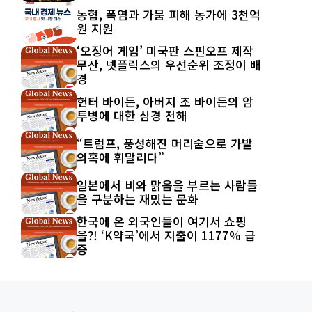
농협, 폭염과 가뭄 피해 농가에 3천억
원 지원
‘오징어 게임’ 미국판 스핀오프 제작
무산, 넷플릭스의 우선순위 조정이 배
경
헌터 바이든, 아버지 조 바이든의 암
투병에 대한 심경 전해
“트럼프, 풍성해진 머리숱으로 가발
의혹에 휘말리다”
일본에서 비와 맑음을 부르는 사람들
을 구분하는 재밌는 문화
한국에 온 외국인들이 여기서 쇼핑
을?! ‘K약국’에서 지출이 1177% 급
증