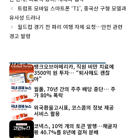
트럼프 모바일 스마트폰 ‘T1’, 중국산 구형 모델과
유사성 드러나
월드컵 경기 전 파리 여행 자제 요청…안전 관련
경고 발령
최신 글
뱅크오브아메리카, 직원 비만 치료에
3500억 원 투자… “퇴사해도 괜찮
아”
월풀, 70년 간의 주주 배당 중단… 주
가 80% 폭락
외국환율고시표, 코스콤의 정보 제공
서비스 활용
코넥스, 10억 개의 토큰 발행…채굴자
몫 40.7%를 8년에 걸쳐 분배