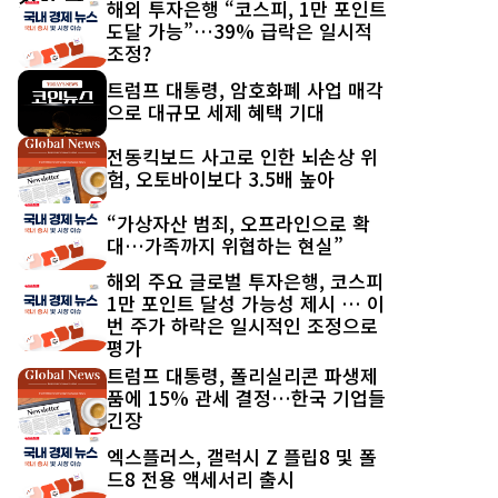
최신 글
해외 투자은행 “코스피, 1만 포인트
도달 가능”…39% 급락은 일시적
조정?
트럼프 대통령, 암호화폐 사업 매각
으로 대규모 세제 혜택 기대
전동킥보드 사고로 인한 뇌손상 위
험, 오토바이보다 3.5배 높아
“가상자산 범죄, 오프라인으로 확
대…가족까지 위협하는 현실”
해외 주요 글로벌 투자은행, 코스피
1만 포인트 달성 가능성 제시 … 이
번 주가 하락은 일시적인 조정으로
평가
트럼프 대통령, 폴리실리콘 파생제
품에 15% 관세 결정…한국 기업들
긴장
엑스플러스, 갤럭시 Z 플립8 및 폴
드8 전용 액세서리 출시