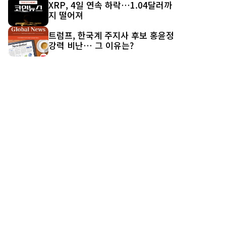
XRP, 4일 연속 하락…1.04달러까
지 떨어져
트럼프, 한국계 주지사 후보 홍윤정
강력 비난… 그 이유는?