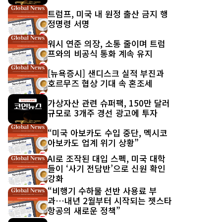
트럼프, 미국 내 원정 출산 금지 행
정명령 서명
워시 연준 의장, 소통 줄이며 트럼
프와의 비공식 통화 계속 유지
[뉴욕증시] 샌디스크 실적 부진과
호르무즈 협상 기대 속 혼조세
가상자산 관련 슈퍼팩, 150만 달러
규모로 3개주 경선 광고에 투자
“미국 아보카도 수입 중단, 멕시코
아보카도 업계 위기 상황”
AI로 조작된 대입 스펙, 미국 대학
들이 ‘사기 전담반’으로 신원 확인
강화
“비행기 수하물 선반 사용료 부
과…내년 2월부터 시작되는 젯스타
항공의 새로운 정책”