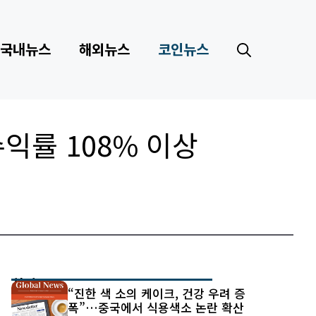
국내뉴스
해외뉴스
코인뉴스
수익률 108% 이상
최신 글
“진한 색 소의 케이크, 건강 우려 증
폭”…중국에서 식용색소 논란 확산