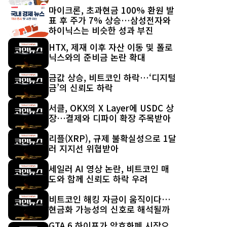
마이크론, 초과현금 100% 환원 발
표 후 주가 7% 상승…삼성전자와
하이닉스는 비슷한 성과 부진
HTX, 제재 이후 자산 이동 및 폴로
닉스와의 준비금 논란 확대
금값 상승, 비트코인 하락…‘디지털
금’의 신뢰도 하락
서클, OKX의 X Layer에 USDC 상
장…결제와 디파이 확장 주목받아
리플(XRP), 규제 불확실성으로 1달
러 지지선 위협받아
세일러 AI 영상 논란, 비트코인 매
도와 함께 신뢰도 하락 우려
비트코인 해킹 자금이 움직이다…
현금화 가능성의 신호로 해석될까
GTA 6 하이프가 암호화폐 시장으