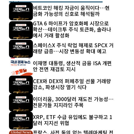
최신 글
비트코인 해킹 자금이 움직이다…현
금화 가능성의 신호로 해석될까
GTA 6 하이프가 암호화폐 시장으로
확산…테이크투 주식 토큰화, 솔라나
에서 거래 활성화
스페이스X 주식 락업 해제로 SPCX 거
래량 급증…시장 변동성 확대 예고
이재명 대통령, 생산적 금융 ISA 개편
안 전면 재검토 지시
CEX와 DEX의 퍼페추얼 선물 거래량
감소, 파생시장 열기 식다
이더리움, 3000달러 재도전 가능성…
전문가들 지지라인 주목
XRP, ETF 수급 유입에도 불구하고 1
달러 지지선 위협
프랑스, 사전 동의 없는 텔레마케팅 전