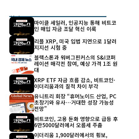
최신 글
마이클 세일러, 인공지능 통해 비트코
인 매입 자금 조달 혁신 이룩
리플 XRP, 미국 입법 지연으로 1달러
지지선 시험 중
블랙스톤과 워버그핀커스의 S&I코퍼
레이션 매각전 참여, 예상 가격 1조 원
대
XRP ETF 자금 흐름 감소, 비트코인·
이더리움과의 질적 차이 부각
유니트리 회장 “휴머노이드 산업, PC
초창기와 유사…거대한 성장 가능성
전망”
비트코인, 고용 둔화 영향으로 급등 후
6만5000달러에서 오름세 주춤
이더리움 1,900달러에서의 횡보,