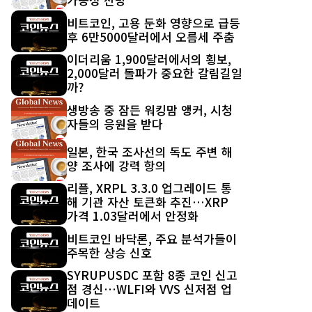
비트코인, 고용 둔화 영향으로 급등
후 6만5000달러에서 오름세 주춤
이더리움 1,900달러에서의 횡보,
2,000달러 돌파가 중요한 갈림길일
까?
생방송 중 잠든 워킹맘 앵커, 시청
자들의 응원을 받다
일본, 한국 조사선의 독도 주변 해
양 조사에 강력 항의
리플, XRPL 3.3.0 업그레이드 통
해 기관 자산 토큰화 추진…XRP
가격 1.03달러에서 안정화
비트코인 바닥론, 주요 분석가들이
주목한 상승 신호
SYRUPUSDC 포함 8종 코인 신고
점 경신…WLFI와 VVS 신저점 업
데이트