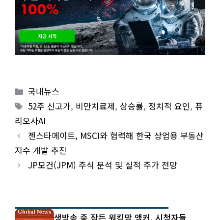
Categories
국내뉴스
Tags
52주 신고가
,
비만치료제
,
상승률
,
정치적 요인
,
퓨
리오사AI
젠스타메이트, MSCI와 협력해 한국 상업용 부동산
지수 개발 추진
JP모건(JPM) 주식 분석 및 실적 주가 전망
최신 글
생방송 중 잠든 워킹맘 앵커, 시청자들