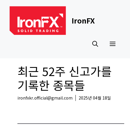
Skip
to
content
IronFX
Men
최근 52주 신고가를
기록한 종목들
ironfxkr.official@gmail.com
2025년 04월 18일
국내뉴스