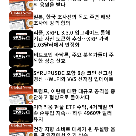
의 응원을 받다
일본, 한국 조사선의 독도 주변 해양
조사에 강력 항의
리플, XRPL 3.3.0 업그레이드 통해
기관 자산 토큰화 추진…XRP 가격
1.03달러에서 안정화
비트코인 바닥론, 주요 분석가들이 주
목한 상승 신호
SYRUPUSDC 포함 8종 코인 신고점
경신…WLFI와 VVS 신저점 업데이트
트럼프, 이란에 대한 대규모 공격을 중
단하고 협상으로 돌아서다
이더리움 현물 ETF 수익, 4거래일 연
속 순유입 지속… 하루 4960만 달러
유치
건강 지향 소비로 대세가 된 무설탕 음
료, 편의점에서 인기 상승