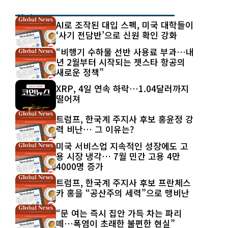
최신 글
AI로 조작된 대입 스펙, 미국 대학들이
‘사기 전담반’으로 신원 확인 강화
“비행기 수하물 선반 사용료 부과…내
년 2월부터 시작되는 젯스타 항공의
새로운 정책”
XRP, 4일 연속 하락…1.04달러까지
떨어져
트럼프, 한국계 주지사 후보 홍윤정 강
력 비난… 그 이유는?
미국 서비스업 지속적인 성장에도 고
용 시장 냉각… 7월 민간 고용 4만
4000명 증가
트럼프, 한국계 주지사 후보 프란체스
카 홍을 “공산주의 세력”으로 맹비난
“문 여는 즉시 집안 가득 차는 파리
떼…폭염이 초래한 불편한 현실”