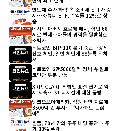
한식 외교 전개
반도체 주가 하락 속 소비재 ETF가 강
세…K-뷰티 ETF, 수익률 12%로 상
승
메시의 아버지 호르헤 메시, 향년 68
세로 별세…아들의 경력을 뒷받침한
조력자
비트코인 BIP-110 분기 중단…강제
신호 체인, 일반 체인에 88블록 뒤처
져
비트코인 6만5000달러 정체 속 알트
코인만 부분 반등
XRP, CLARITY 법안 표결 연기로 약
세 지속… $1 지지선에 대한 공방
뱅크오브아메리카, 직원 비만 치료에
3500억 원 투자… “퇴사해도 괜찮
아”
월풀, 70년 간의 주주 배당 중단… 주
가 80% 폭락