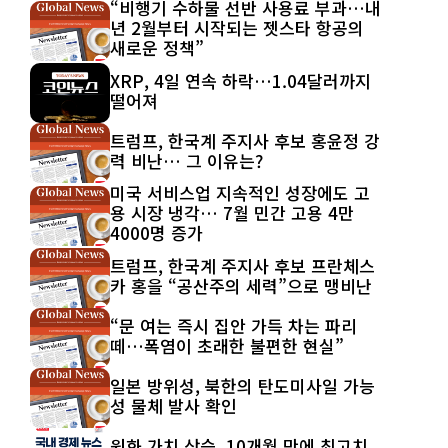
“비행기 수하물 선반 사용료 부과…내
년 2월부터 시작되는 젯스타 항공의
새로운 정책”
XRP, 4일 연속 하락…1.04달러까지
떨어져
트럼프, 한국계 주지사 후보 홍윤정 강
력 비난… 그 이유는?
미국 서비스업 지속적인 성장에도 고
용 시장 냉각… 7월 민간 고용 4만
4000명 증가
트럼프, 한국계 주지사 후보 프란체스
카 홍을 “공산주의 세력”으로 맹비난
“문 여는 즉시 집안 가득 차는 파리
떼…폭염이 초래한 불편한 현실”
일본 방위성, 북한의 탄도미사일 가능
성 물체 발사 확인
원화 가치 상승, 10개월 만에 최고치