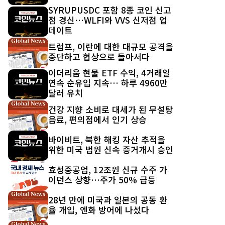
SYRUPUSDC 포함 8종 코인 신고
점 경신…WLFI와 VVS 신저점 업
데이트
트럼프, 이란에 대한 대규모 공격을
중단하고 협상으로 돌아서다
이더리움 현물 ETF 수익, 4거래일
연속 순유입 지속… 하루 4960만
달러 유치
건강 지향 소비로 대세가 된 무설탕
음료, 편의점에서 인기 상승
바이비트, 북한 해킹 자산 추적을
위한 미국 법원 신속 증거개시 승인
효성중공업, 12조원 신규 수주 가
이던스 상향…주가 50% 급등
28년 만에 미국과 일본의 공동 환
율 개입, 엔화 방어에 나섰다