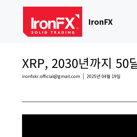
Skip
to
content
IronFX
XRP, 2030년까지 5
ironfxkr.official@gmail.com
2025년 04월 19일
코인뉴스