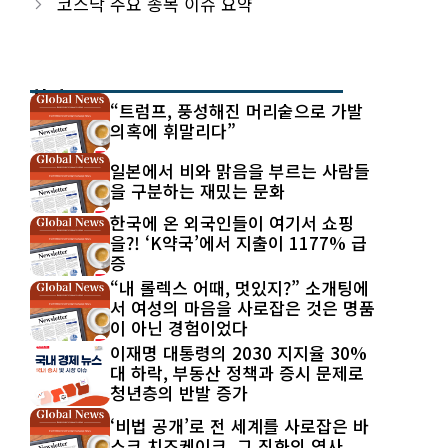
코스닥 주요 종목 이슈 요약
최신 글
“트럼프, 풍성해진 머리숱으로 가발
의혹에 휘말리다”
일본에서 비와 맑음을 부르는 사람들
을 구분하는 재밌는 문화
한국에 온 외국인들이 여기서 쇼핑
을?! ‘K약국’에서 지출이 1177% 급
증
“내 롤렉스 어때, 멋있지?” 소개팅에
서 여성의 마음을 사로잡은 것은 명품
이 아닌 경험이었다
이재명 대통령의 2030 지지율 30%
대 하락, 부동산 정책과 증시 문제로
청년층의 반발 증가
‘비법 공개’로 전 세계를 사로잡은 바
스크 치즈케이크, 그 진화의 역사