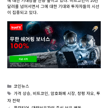
에 대한 기대감을 한층 높이고 있다. 비트코인이 10만
달러를 넘어서면서 그에 대한 기대와 투자자들의 시선
이 집중되고 있다.
Categories
코인뉴스
Tags
가격 상승
,
비트코인
,
암호화폐 시장
,
창펑 자오
,
투
자 전략
퓨런티어, 대량보유자의 주식 보유 변동