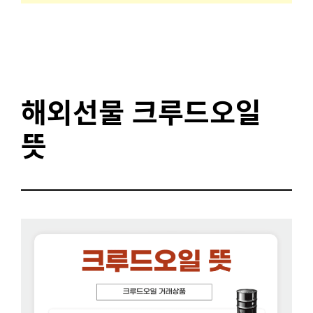
해외선물 크루드오일
뜻