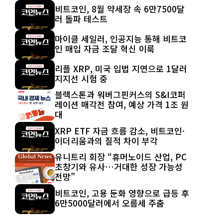
비트코인, 8월 약세장 속 6만7500달
러 돌파 테스트
마이클 세일러, 인공지능 통해 비트코
인 매입 자금 조달 혁신 이룩
리플 XRP, 미국 입법 지연으로 1달러
지지선 시험 중
블랙스톤과 워버그핀커스의 S&I코퍼
레이션 매각전 참여, 예상 가격 1조 원
대
XRP ETF 자금 흐름 감소, 비트코인·
이더리움과의 질적 차이 부각
유니트리 회장 “휴머노이드 산업, PC
초창기와 유사…거대한 성장 가능성
전망”
비트코인, 고용 둔화 영향으로 급등 후
6만5000달러에서 오름세 주춤