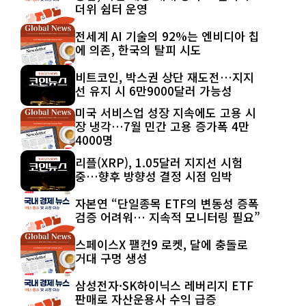
더위 쉼터 운영
전세계 AI 기술의 92%는 엔비디아 칩
에 의존, 한국의 탈피 시도
비트코인, 박스권 상단 재도전…지지
선 유지 시 6만9000달러 가능성
미국 서비스업 성장 지속에도 고용 시
장 냉각…7월 민간 고용 증가폭 4만
4000명
리플(XRP), 1.05달러 지지선 시험
중…향후 방향성 결정 시점 임박
자본연 “단일종목 ETF의 변동성 증폭
검증 어려워… 지속적 모니터링 필요”
스페이스X 팰컨9 로켓, 달에 충돌로
거대 구멍 생성
삼성전자·SK하이닉스 레버리지 ETF
판매로 자산운용사 수익 급증