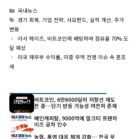
Categories
국내뉴스
Tags
경기 회복
,
기업 전략
,
사모펀드
,
실적 개선
,
주가
변동
아서 헤이즈, 비트코인에 베팅하며 점유율 70% 도
달 예상
미국 재무부 수익률, 미중 무역 전쟁 이슈 속 혼조
세
최신 글
비트코인, 6만6000달러 저항선 재도
전 중…단기 반등 가능성 여전히 존재
베인캐피탈, 9000억에 밀크티 프랜차
이즈 공차 인수
농협, 폭염 대응 체계 강화… 전국 무