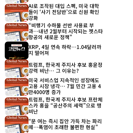
AI로 조작된 대입 스펙, 미국 대학
들이 ‘사기 전담반’으로 신원 확인
강화
“비행기 수하물 선반 사용료 부
과…내년 2월부터 시작되는 젯스타
항공의 새로운 정책”
XRP, 4일 연속 하락…1.04달러까
지 떨어져
트럼프, 한국계 주지사 후보 홍윤정
강력 비난… 그 이유는?
미국 서비스업 지속적인 성장에도
고용 시장 냉각… 7월 민간 고용 4
만4000명 증가
트럼프, 한국계 주지사 후보 프란체
스카 홍을 “공산주의 세력”으로 맹
비난
“문 여는 즉시 집안 가득 차는 파리
떼…폭염이 초래한 불편한 현실”