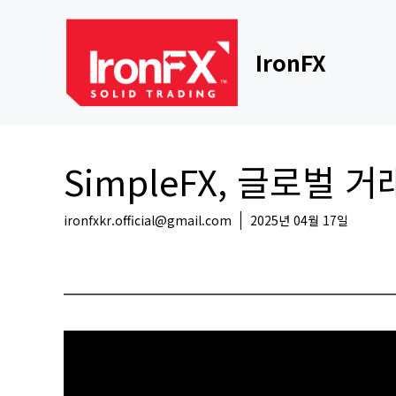
Skip
to
content
IronFX
SimpleFX, 글로벌 
ironfxkr.official@gmail.com
2025년 04월 17일
코인뉴스