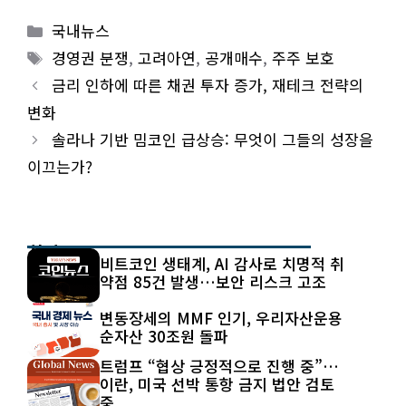
Categories
국내뉴스
Tags
경영권 분쟁
,
고려아연
,
공개매수
,
주주 보호
금리 인하에 따른 채권 투자 증가, 재테크 전략의
변화
솔라나 기반 밈코인 급상승: 무엇이 그들의 성장을
이끄는가?
최신 글
비트코인 생태계, AI 감사로 치명적 취
약점 85건 발생…보안 리스크 고조
변동장세의 MMF 인기, 우리자산운용
순자산 30조원 돌파
트럼프 “협상 긍정적으로 진행 중”…
이란, 미국 선박 통항 금지 법안 검토
중