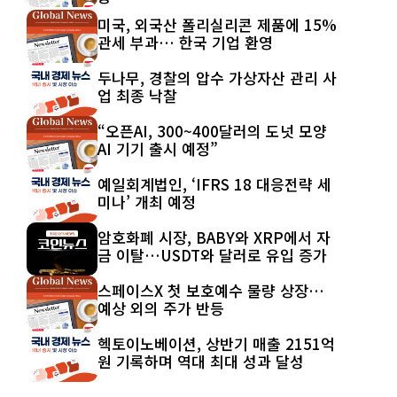
미국, 외국산 폴리실리콘 제품에 15%
관세 부과… 한국 기업 환영
두나무, 경찰의 압수 가상자산 관리 사
업 최종 낙찰
“오픈AI, 300~400달러의 도넛 모양
AI 기기 출시 예정”
예일회계법인, ‘IFRS 18 대응전략 세
미나’ 개최 예정
암호화폐 시장, BABY와 XRP에서 자
금 이탈…USDT와 달러로 유입 증가
스페이스X 첫 보호예수 물량 상장…
예상 외의 주가 반등
헥토이노베이션, 상반기 매출 2151억
원 기록하며 역대 최대 성과 달성