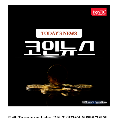
도권(Terraform Labs 공동 창립자)이 몬테네그로에