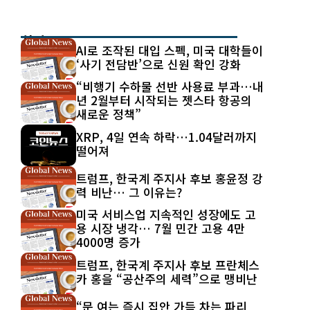
최신 글
AI로 조작된 대입 스펙, 미국 대학들이
‘사기 전담반’으로 신원 확인 강화
“비행기 수하물 선반 사용료 부과…내
년 2월부터 시작되는 젯스타 항공의
새로운 정책”
XRP, 4일 연속 하락…1.04달러까지
떨어져
트럼프, 한국계 주지사 후보 홍윤정 강
력 비난… 그 이유는?
미국 서비스업 지속적인 성장에도 고
용 시장 냉각… 7월 민간 고용 4만
4000명 증가
트럼프, 한국계 주지사 후보 프란체스
카 홍을 “공산주의 세력”으로 맹비난
“문 여는 즉시 집안 가득 차는 파리