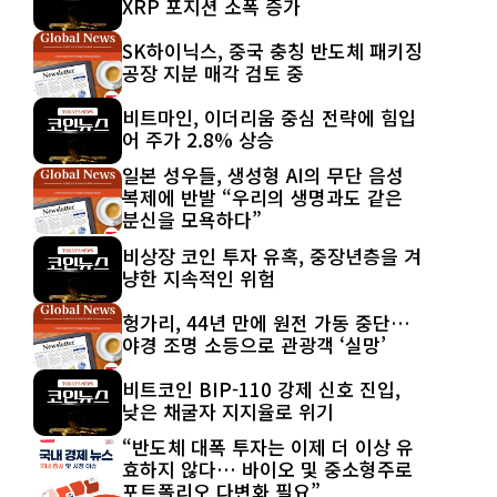
XRP 포지션 소폭 증가
SK하이닉스, 중국 충칭 반도체 패키징
공장 지분 매각 검토 중
비트마인, 이더리움 중심 전략에 힘입
어 주가 2.8% 상승
일본 성우들, 생성형 AI의 무단 음성
복제에 반발 “우리의 생명과도 같은
분신을 모욕하다”
비상장 코인 투자 유혹, 중장년층을 겨
냥한 지속적인 위험
헝가리, 44년 만에 원전 가동 중단…
야경 조명 소등으로 관광객 ‘실망’
비트코인 BIP-110 강제 신호 진입,
낮은 채굴자 지지율로 위기
“반도체 대폭 투자는 이제 더 이상 유
효하지 않다… 바이오 및 중소형주로
포트폴리오 다변화 필요”