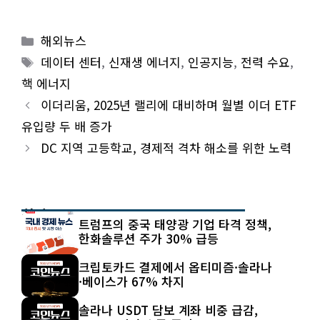
Categories
해외뉴스
Tags
데이터 센터
,
신재생 에너지
,
인공지능
,
전력 수요
,
핵 에너지
이더리움, 2025년 랠리에 대비하며 월별 이더 ETF
유입량 두 배 증가
DC 지역 고등학교, 경제적 격차 해소를 위한 노력
최신 글
트럼프의 중국 태양광 기업 타격 정책,
한화솔루션 주가 30% 급등
크립토카드 결제에서 옵티미즘·솔라나
·베이스가 67% 차지
솔라나 USDT 담보 계좌 비중 급감,