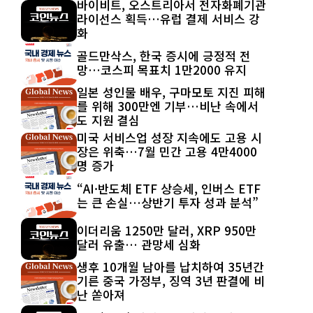
바이비트, 오스트리아서 전자화폐기관
라이선스 획득…유럽 결제 서비스 강
화
골드만삭스, 한국 증시에 긍정적 전
망…코스피 목표치 1만2000 유지
일본 성인물 배우, 구마모토 지진 피해
를 위해 300만엔 기부…비난 속에서
도 지원 결심
미국 서비스업 성장 지속에도 고용 시
장은 위축…7월 민간 고용 4만4000
명 증가
“AI·반도체 ETF 상승세, 인버스 ETF
는 큰 손실…상반기 투자 성과 분석”
이더리움 1250만 달러, XRP 950만
달러 유출… 관망세 심화
생후 10개월 남아를 납치하여 35년간
기른 중국 가정부, 징역 3년 판결에 비
난 쏟아져