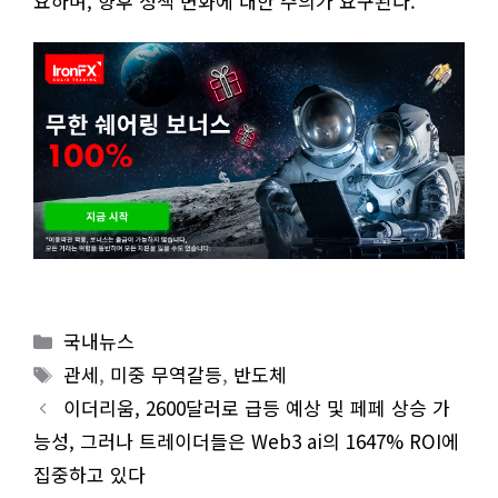
요하며, 향후 정책 변화에 대한 주의가 요구된다.
Categories
국내뉴스
Tags
관세
,
미중 무역갈등
,
반도체
이더리움, 2600달러로 급등 예상 및 페페 상승 가
능성, 그러나 트레이더들은 Web3 ai의 1647% ROI에
집중하고 있다