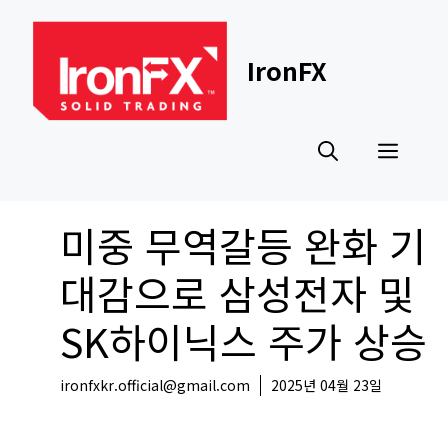
Skip
to
content
IronFX
Men
미중 무역갈등 완화 기
대감으로 삼성전자 및
SK하이닉스 주가 상승
ironfxkr.official@gmail.com
2025년 04월 23일
국내뉴스