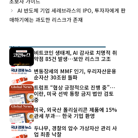
초보자 가이드
AI 반도체 기업 세레브라스의 IPO, 투자자에게 판
매하기에는 과도한 리스크가 존재
최신 글
비트코인 생태계, AI 감사로 치명적 취
약점 85건 발생…보안 리스크 고조
변동장세의 MMF 인기, 우리자산운용
순자산 30조원 돌파
트럼프 “협상 긍정적으로 진행 중”…
이란, 미국 선박 통항 금지 법안 검토
중
미국, 외국산 폴리실리콘 제품에 15%
관세 부과… 한국 기업 환영
두나무, 경찰의 압수 가상자산 관리 사
업 최종 낙찰