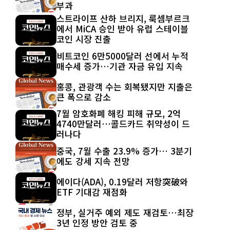
부과
스트라이프 산하 브리지, 룩셈부르크
에서 MiCA 승인 받아 유럽 스테이블
코인 시장 진출
비트코인 6만5000달러 선에서 누적
매수세 증가…기관 자금 유입 지속
홍콩, 관광객 수는 회복됐지만 지출은
큰 폭으로 감소
7월 암호화폐 해킹 피해 규모, 2억
4740만달러…콜드카드 취약성이 드
러나다
중국, 7월 수출 23.9% 증가… 3분기
에도 강세 지속 전망
에이다(ADA), 0.19달러 저항突破와
ETF 기대감 재점화
정부, 실거주 예외 제도 재검토…최장
3년 인정 방안 검토 중