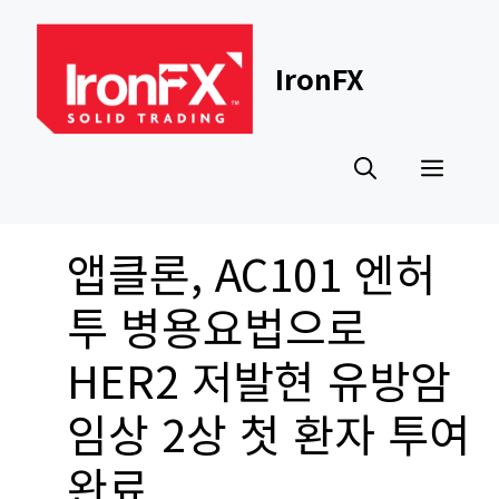
Skip
to
content
IronFX
Men
앱클론, AC101 엔허
투 병용요법으로
HER2 저발현 유방암
임상 2상 첫 환자 투여
완료