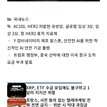
Categories
국내뉴스
Tags
AC101
,
HER2 저발현 유방암
,
글로벌 임상 3상
,
임
상 2상
,
항 HER2 표적 치료제
Y 컴비네이터의 제프 랄스톤, 안전한 AI를 위한 혁
신적인 AI 안전 기금 출범
트럼프 행정부, 중국 선박에 대한 미국 항구 도착
요금 부과 발표
최신 글
XRP, ETF 수급 유입에도 불구하고 1
달러 지지선 위협
프랑스, 사전 동의 없는 텔레마케팅 전
화 전면 금지… 위반 시 억대 과징금