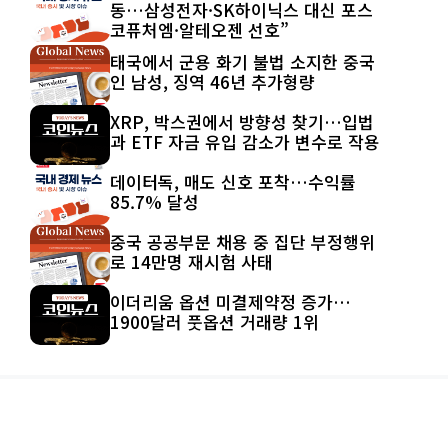
동…삼성전자·SK하이닉스 대신 포스
코퓨처엠·알테오젠 선호”
태국에서 군용 화기 불법 소지한 중국
인 남성, 징역 46년 추가형량
XRP, 박스권에서 방향성 찾기…입법
과 ETF 자금 유입 감소가 변수로 작용
데이터독, 매도 신호 포착…수익률
85.7% 달성
중국 공공부문 채용 중 집단 부정행위
로 14만명 재시험 사태
이더리움 옵션 미결제약정 증가…
1900달러 풋옵션 거래량 1위
© 2026 IRONFXKOREA.COM ALL
RIGHT RESERVED | DESIGNED BY