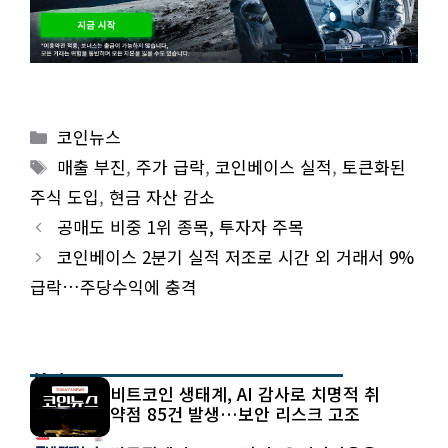
Categories
코인뉴스
Tags
매출 부진
,
주가 급락
,
코인베이스 실적
,
토큰화된
주식 도입
,
현금 자산 감소
공매도 비중 1위 종목, 투자자 주목
코인베이스 2분기 실적 저조로 시간 외 거래서 9%
급락…주당수익에 충격
최신 글
비트코인 생태계, AI 감사로 치명적 취
약점 85건 발생…보안 리스크 고조