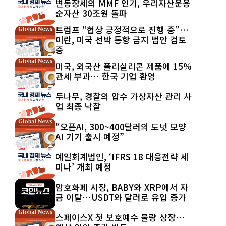
변동장세의 MMF 인기, 우리자산운용
순자산 30조원 돌파
트럼프 “협상 긍정적으로 진행 중”…
이란, 미국 선박 통항 금지 법안 검토
중
미국, 외국산 폴리실리콘 제품에 15%
관세 부과… 한국 기업 환영
두나무, 경찰의 압수 가상자산 관리 사
업 최종 낙찰
“오픈AI, 300~400달러의 도넛 모양
AI 기기 출시 예정”
예일회계법인, ‘IFRS 18 대응전략 세
미나’ 개최 예정
암호화폐 시장, BABY와 XRP에서 자
금 이탈…USDT와 달러로 유입 증가
스페이스X 첫 보호예수 물량 상장…