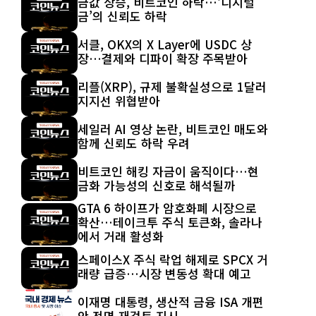
금값 상승, 비트코인 하락…‘디지털
금’의 신뢰도 하락
서클, OKX의 X Layer에 USDC 상
장…결제와 디파이 확장 주목받아
리플(XRP), 규제 불확실성으로 1달러
지지선 위협받아
세일러 AI 영상 논란, 비트코인 매도와
함께 신뢰도 하락 우려
비트코인 해킹 자금이 움직이다…현
금화 가능성의 신호로 해석될까
GTA 6 하이프가 암호화폐 시장으로
확산…테이크투 주식 토큰화, 솔라나
에서 거래 활성화
스페이스X 주식 락업 해제로 SPCX 거
래량 급증…시장 변동성 확대 예고
이재명 대통령, 생산적 금융 ISA 개편
안 전면 재검토 지시