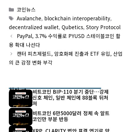
Categories
코인뉴스
Tags
Avalanche
,
blockchain interoperability
,
decentralized wallet
,
Qubetics
,
Story Protocol
PayPal, 3.7% 수익률로 PYUSD 스테이블코인 활
용 확대 나선다
캔터 피츠제럴드, 암호화폐 진출과 ETF 유입, 산업
의 큰 감정 변화 부각
최신 글
비트코인 BIP-110 분기 중단…강제
신호 체인, 일반 체인에 88블록 뒤처
져
비트코인 6만5000달러 정체 속 알트
코인만 부분 반등
XRP, CLARITY 법안 표결 연기로 약