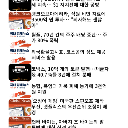
세 지속… $1 지지선에 대한 공방
뱅크오브아메리카, 직원 비만 치료에
3500억 원 투자… “퇴사해도 괜찮
아”
월풀, 70년 간의 주주 배당 중단… 주
가 80% 폭락
외국환율고시표, 코스콤의 정보 제공
서비스 활용
코넥스, 10억 개의 토큰 발행…채굴자
몫 40.7%를 8년에 걸쳐 분배
농협, 폭염과 가뭄 피해 농가에 3천억
원 지원
‘오징어 게임’ 미국판 스핀오프 제작
무산, 넷플릭스의 우선순위 조정이 배
경
헌터 바이든, 아버지 조 바이든의 암
투병에 대한 심경 전해