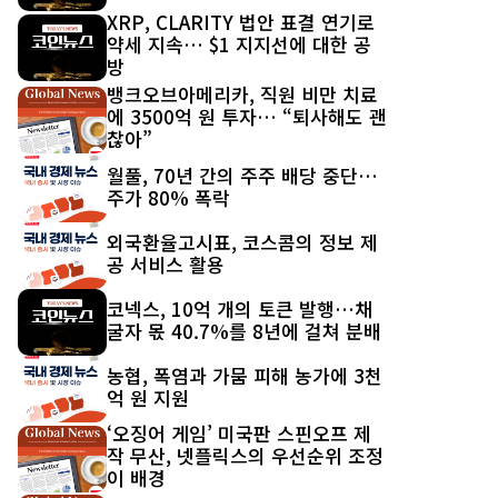
XRP, CLARITY 법안 표결 연기로
약세 지속… $1 지지선에 대한 공
방
뱅크오브아메리카, 직원 비만 치료
에 3500억 원 투자… “퇴사해도 괜
찮아”
월풀, 70년 간의 주주 배당 중단…
주가 80% 폭락
외국환율고시표, 코스콤의 정보 제
공 서비스 활용
코넥스, 10억 개의 토큰 발행…채
굴자 몫 40.7%를 8년에 걸쳐 분배
농협, 폭염과 가뭄 피해 농가에 3천
억 원 지원
‘오징어 게임’ 미국판 스핀오프 제
작 무산, 넷플릭스의 우선순위 조정
이 배경