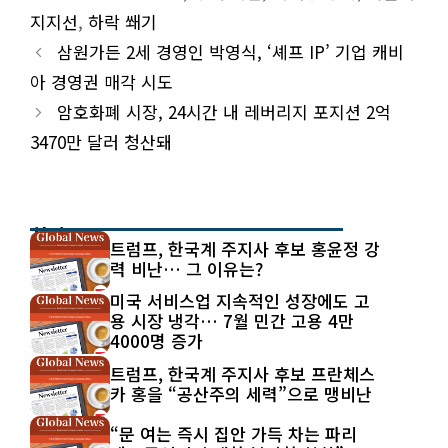
지지선
,
하락 쐐기
삼원가든 2세 경영인 박영식, ‘셰프 IP’ 기업 캐비
아 경영권 매각 시도
암호화폐 시장, 24시간 내 레버리지 포지션 2억
3470만 달러 청산돼
최신 글
트럼프, 한국계 주지사 후보 홍윤정 강
력 비난… 그 이유는?
미국 서비스업 지속적인 성장에도 고
용 시장 냉각… 7월 민간 고용 4만
4000명 증가
트럼프, 한국계 주지사 후보 프란체스
카 홍을 “공산주의 세력”으로 맹비난
“문 여는 즉시 집안 가득 차는 파리