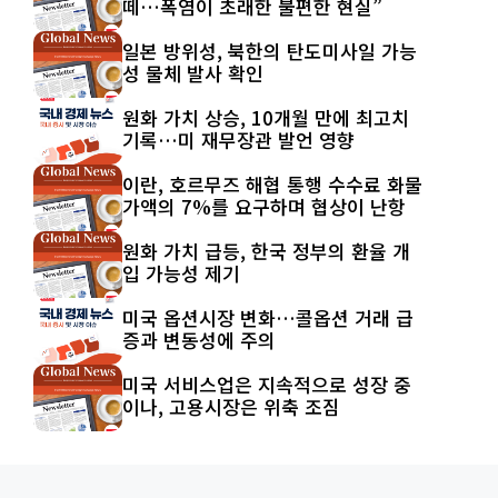
떼…폭염이 초래한 불편한 현실”
일본 방위성, 북한의 탄도미사일 가능
성 물체 발사 확인
원화 가치 상승, 10개월 만에 최고치
기록…미 재무장관 발언 영향
이란, 호르무즈 해협 통행 수수료 화물
가액의 7%를 요구하며 협상이 난항
원화 가치 급등, 한국 정부의 환율 개
입 가능성 제기
미국 옵션시장 변화…콜옵션 거래 급
증과 변동성에 주의
미국 서비스업은 지속적으로 성장 중
이나, 고용시장은 위축 조짐