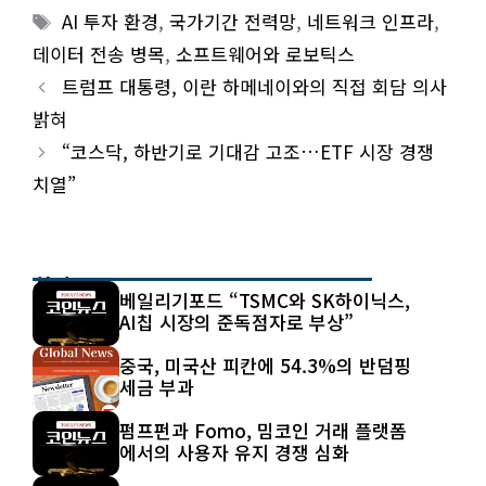
Tags
AI 투자 환경
,
국가기간 전력망
,
네트워크 인프라
,
데이터 전송 병목
,
소프트웨어와 로보틱스
트럼프 대통령, 이란 하메네이와의 직접 회담 의사
밝혀
“코스닥, 하반기로 기대감 고조…ETF 시장 경쟁
치열”
최신 글
베일리기포드 “TSMC와 SK하이닉스,
AI칩 시장의 준독점자로 부상”
중국, 미국산 피칸에 54.3%의 반덤핑
세금 부과
펌프펀과 Fomo, 밈코인 거래 플랫폼
에서의 사용자 유지 경쟁 심화