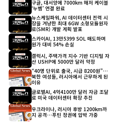
구글, 대서양에 7000km 해저 케이블
‘누벰’ 연결 완료
뉴스케일파워, AI 데이터센터 전력 시
장을 겨냥한 최대 6GW 소형모듈원자
로(SMR) 개발 계획 발표
스카이AI, 13만5399 SOL 매도하며
원가 대비 54% 손실
갤럭시, 주택가격 지수 기반 디지털 자
산 USHP에 5000만 달러 약정
“40명 단위로 출국, 시급 8200원”…
북한 여성들, 러시아에서 근무하게 된
이유
글로벌AI, 4억4100만 달러 자금 조달
로 미국 데이터센터 확장 추진
우크라이나, 러시아 후방 1200km까
지 공격…푸틴 정권에 압박 가중