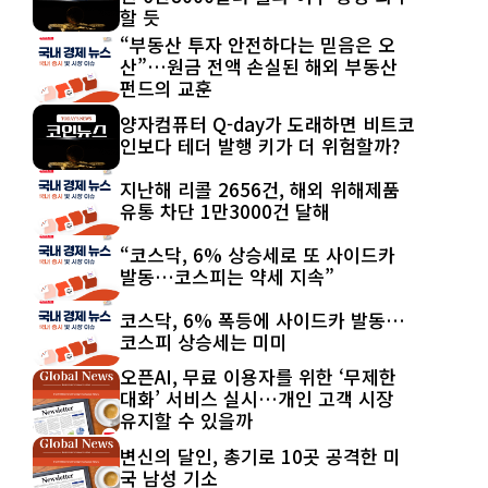
할 듯
“부동산 투자 안전하다는 믿음은 오
산”…원금 전액 손실된 해외 부동산
펀드의 교훈
양자컴퓨터 Q-day가 도래하면 비트코
인보다 테더 발행 키가 더 위험할까?
지난해 리콜 2656건, 해외 위해제품
유통 차단 1만3000건 달해
“코스닥, 6% 상승세로 또 사이드카
발동…코스피는 약세 지속”
코스닥, 6% 폭등에 사이드카 발동…
코스피 상승세는 미미
오픈AI, 무료 이용자를 위한 ‘무제한
대화’ 서비스 실시…개인 고객 시장
유지할 수 있을까
변신의 달인, 총기로 10곳 공격한 미
국 남성 기소