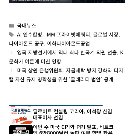
Categories
국내뉴스
Tags
AI 인수합병
,
IMM 프라이빗에쿼티
,
글로벌 시장
,
다이아몬드 공구
,
이화다이아몬드공업
영국 지방선거에서 역대 최다 한국계 의원 선출, K
문화가 여론에 미친 영향
미국 상원 은행위원회, 자금세탁 방지 강화와 디지
털 자산 규제 명확성을 위한 ‘클래리티 법안’ 공개
최신 글
딜로이트 컨설팅 코리아, 이석장 신임
대표이사 선임
이번 주 미국 CPI와 PPI 발표, 비트코
인 6만8000달러 돌파 여부 향방 좌우